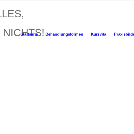
LLES,
 NICHTS!
Startseite
Behandlungsformen
Kurzvita
Praxisbild