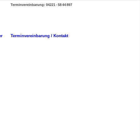
Terminvereinbarung: 04221 - 58 44 897
er
Terminvereinbarung / Kontakt