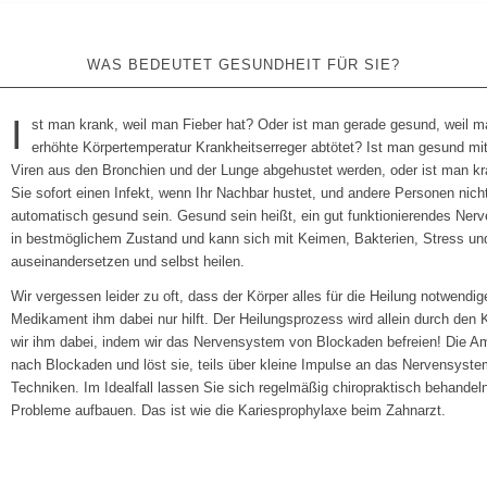
WAS BEDEUTET GESUNDHEIT FÜR SIE?
I
st man krank, weil man Fieber hat? Oder ist man gerade gesund, weil ma
erhöhte Körpertemperatur Krankheitserreger abtötet? Ist man gesund mi
Viren aus den Bronchien und der Lunge abgehustet werden, oder ist man
Sie sofort einen Infekt, wenn Ihr Nachbar hustet, und andere Personen nicht
automatisch gesund sein. Gesund sein heißt, ein gut funktionierendes Ner
in bestmöglichem Zustand und kann sich mit Keimen, Bakterien, Stress u
auseinandersetzen und selbst heilen.
Wir vergessen leider zu oft, dass der Körper alles für die Heilung notwendige
Medikament ihm dabei nur hilft. Der Heilungsprozess wird allein durch den Kö
wir ihm dabei, indem wir das Nervensystem von Blockaden befreien! Die Ame
nach Blockaden und löst sie, teils über kleine Impulse an das Nervensyste
Techniken. Im Idealfall lassen Sie sich regelmäßig chiropraktisch behandel
Probleme aufbauen. Das ist wie die Kariesprophylaxe beim Zahnarzt.