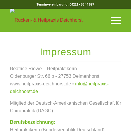
Terminvereinbarung: 04221 - 58 44 897
Impressum
Beatrice Riewe – Heilpraktikerin
Oldenburger Str. 66 b • 27753 Delmenhorst
www.heilpraxis-deichhorst.de •
info@heilpraxis-
deichhorst.de
Mitglied der Deutsch-Amerikanischen Gesellschaft für
Chiropraktik (DAGC)
Berufsbezeichnung:
Heilpraktikerin (Bundesrepublik Deutschland)