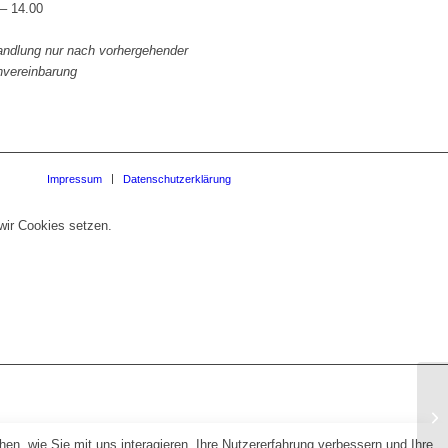
 – 14.00
andlung nur nach vorhergehender
nvereinbarung
Impressum
Datenschutzerklärung
wir Cookies setzen.
A 
n, wie Sie mit uns interagieren, Ihre Nutzererfahrung verbessern und Ihre