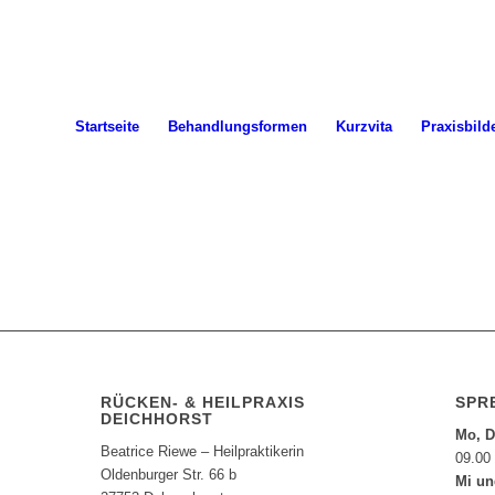
Startseite
Behandlungsformen
Kurzvita
Praxisbild
RÜCKEN- & HEILPRAXIS
SPR
DEICHHORST
Mo, D
Beatrice Riewe – Heilpraktikerin
09.00
Oldenburger Str. 66 b
Mi un